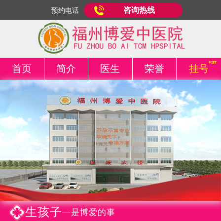
咨询热线
预约电话
首页
简介
医生
荣誉
挂号
生孩子
—是博爱的事