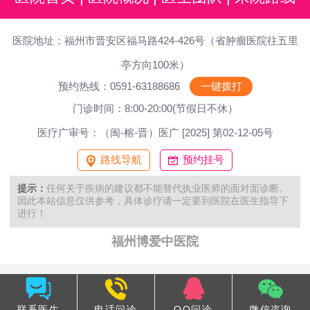
医院地址：福州市晋安区福马路424-426号（省肿瘤医院往五里
亭方向100米）
预约热线：0591-63188686
一键拨打
门诊时间：8:00-20:00(节假日不休）
医疗广审号：（闽-榕-晋）医广 [2025] 第02-12-05号
路线导航
预约挂号
提示：
任何关于疾病的建议都不能替代执业医师的面对面诊断。
因此本站信息仅供参考，具体诊疗请一定要到医院在医生指导下
进行！
福州博爱中医院
联系医生
电话问诊
QQ问诊
微信咨询