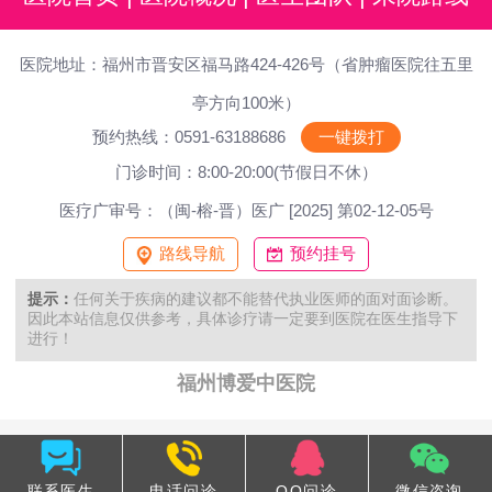
医院地址：福州市晋安区福马路424-426号（省肿瘤医院往五里
亭方向100米）
预约热线：0591-63188686
一键拨打
门诊时间：8:00-20:00(节假日不休）
医疗广审号：（闽-榕-晋）医广 [2025] 第02-12-05号
路线导航
预约挂号
提示：
任何关于疾病的建议都不能替代执业医师的面对面诊断。
因此本站信息仅供参考，具体诊疗请一定要到医院在医生指导下
进行！
福州博爱中医院
联系医生
电话问诊
QQ问诊
微信咨询