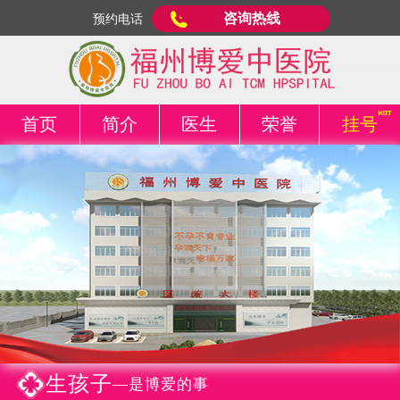
咨询热线
预约电话
首页
简介
医生
荣誉
挂号
生孩子
—是博爱的事