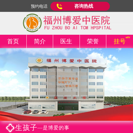
咨询热线
预约电话
首页
简介
医生
荣誉
挂号
生孩子
—是博爱的事