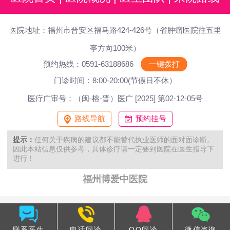
医院地址：福州市晋安区福马路424-426号（省肿瘤医院往五里
亭方向100米）
预约热线：0591-63188686
一键拨打
门诊时间：8:00-20:00(节假日不休）
医疗广审号：（闽-榕-晋）医广 [2025] 第02-12-05号
路线导航
预约挂号
提示：
任何关于疾病的建议都不能替代执业医师的面对面诊断。
因此本站信息仅供参考，具体诊疗请一定要到医院在医生指导下
进行！
福州博爱中医院
联系医生
电话问诊
QQ问诊
微信咨询