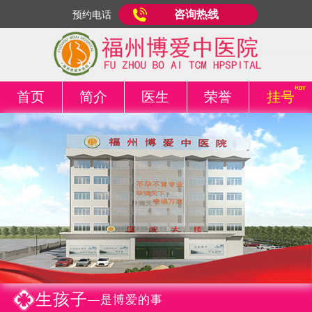
咨询热线
预约电话
首页
简介
医生
荣誉
挂号
生孩子
—是博爱的事