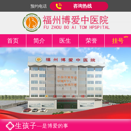
咨询热线
预约电话
首页
简介
医生
荣誉
挂号
生孩子
—是博爱的事