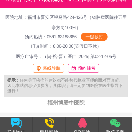
医院地址：福州市晋安区福马路424-426号（省肿瘤医院往五里
亭方向100米）
预约热线：0591-63188686
一键拨打
门诊时间：8:00-20:00(节假日不休）
医疗广审号：（闽-榕-晋）医广 [2025] 第02-12-05号
路线导航
预约挂号
提示：
任何关于疾病的建议都不能替代执业医师的面对面诊断。
因此本站信息仅供参考，具体诊疗请一定要到医院在医生指导下
进行！
福州博爱中医院
联系医生
电话问诊
QQ问诊
微信咨询